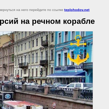
вернуться на него перейдите по ссылке
teplohodov.net
рсий на речном корабле